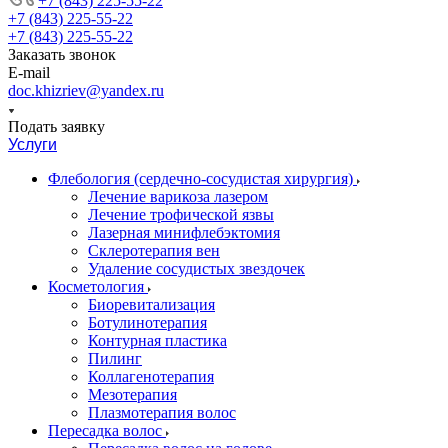
+7 (843) 225-55-22
+7 (843) 225-55-22
+7 (843) 225-55-22
Заказать звонок
E-mail
doc.khizriev@yandex.ru
Подать заявку
Услуги
Флебология (сердечно-сосудистая хирургия)
Лечение варикоза лазером
Лечение трофической язвы
Лазерная минифлебэктомия
Cклеротерапия вен
Удаление сосудистых звездочек
Косметология
Биоревитализация
Ботулинотерапия
Контурная пластика
Пилинг
Коллагенотерапия
Мезотерапия
Плазмотерапия волос
Пересадка волос