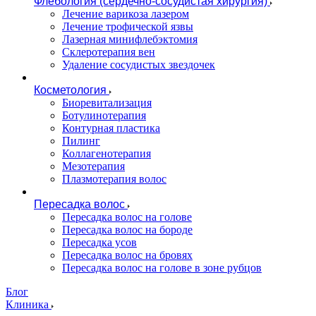
Флебология (сердечно-сосудистая хирургия)
Лечение варикоза лазером
Лечение трофической язвы
Лазерная минифлебэктомия
Cклеротерапия вен
Удаление сосудистых звездочек
Косметология
Биоревитализация
Ботулинотерапия
Контурная пластика
Пилинг
Коллагенотерапия
Мезотерапия
Плазмотерапия волос
Пересадка волос
Пересадка волос на голове
Пересадка волос на бороде
Пересадка усов
Пересадка волос на бровях
Пересадка волос на голове в зоне рубцов
Блог
Клиника